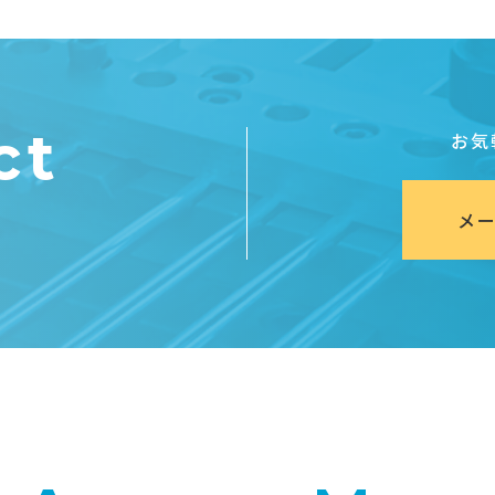
ct
お気
メ